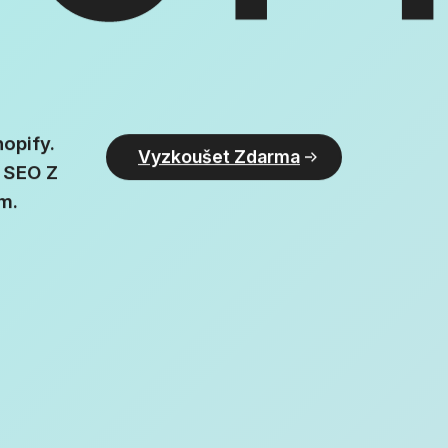
opify.
Vyzkoušet Zdarma
 SEO Z
m.