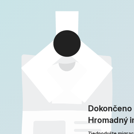
Dokončeno 
Hromadný i
Zjednodušte migraci