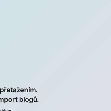
přetažením.
mport blogů.
 blogu.