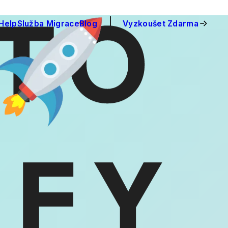
Help
Služba Migrace
Blog
Vyzkoušet Zdarma