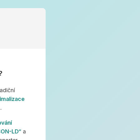
?
adiční
imalizace
)
.
ování
JSON-LD“
a