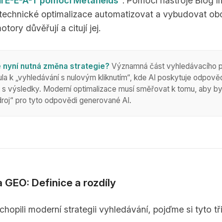
í E-E-A-T pomocí Metafields“
. Pomocí nástroje Blog I
technické optimalizace automatizovat a vybudovat ob
tory důvěřují a citují jej.
e nyní nutná změna strategie?
Významná část vyhledávacího 
la k „vyhledávání s nulovým kliknutím“, kde AI poskytuje odpově
 s výsledky. Moderní optimalizace musí směřovat k tomu, aby by
droj“ pro tyto odpovědi generované AI.
 GEO: Definice a rozdíly
opili moderní strategii vyhledávání, pojďme si tyto tř