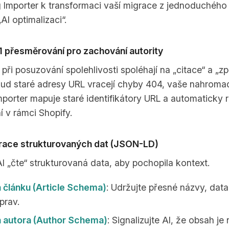
g Importer k transformaci vaší migrace z jednoduchého
„AI optimalizaci“.
1 přesměrování pro zachování autority
při posuzování spolehlivosti spoléhají na „citace“ a „z
ud staré adresy URL vracejí chyby 404, vaše nahroma
mporter mapuje staré identifikátory URL a automaticky r
 v rámci Shopify.
grace strukturovaných dat (JSON-LD)
AI „čte“ strukturovaná data, aby pochopila kontext.
článku (Article Schema)
: Udržujte přesné názvy, data
prav.
autora (Author Schema)
: Signalizujte AI, že obsah je