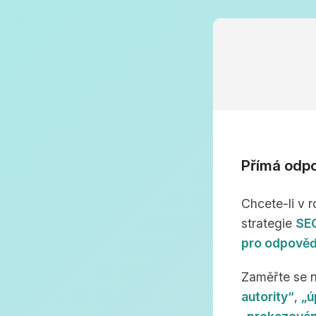
Přímá odpo
Chcete-li v r
strategie
SEO
pro odpově
Zaměřte se na
autority“
,
„ú