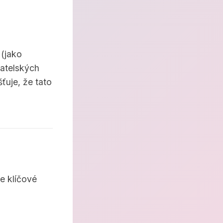
 (jako
vatelských
ťuje, že tato
e klíčové