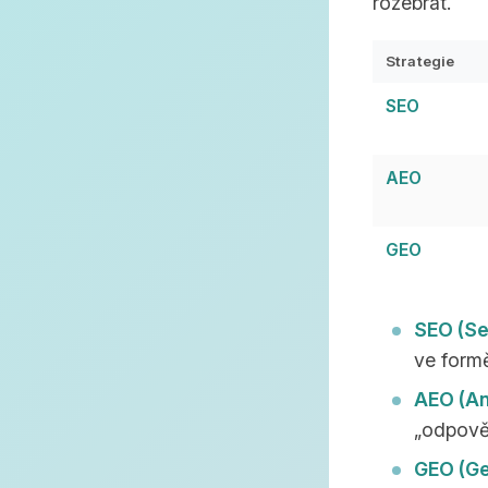
rozebrat.
Strategie
SEO
AEO
GEO
SEO (Se
ve form
AEO (An
„odpověd
GEO (Ge