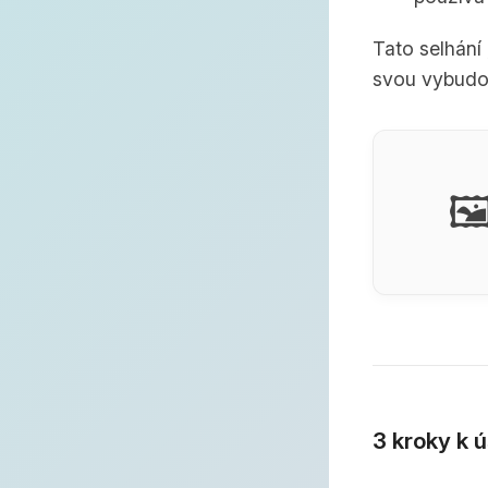
Tato selhání
svou vybudo
🖼
3 kroky k 