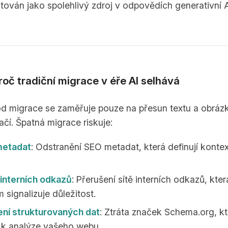
tován jako spolehlivý zdroj v odpovědích generativní A
roč tradiční migrace v éře AI selhává
d migrace se zaměřuje pouze na přesun textu a obrázk
ačí. Špatná migrace riskuje:
metadat
: Odstranění SEO metadat, která definují konte
interních odkazů
: Přerušení sítě interních odkazů, kter
signalizuje důležitost.
ní strukturovaných dat
: Ztráta značek Schema.org, kt
 k analýze vašeho webu.