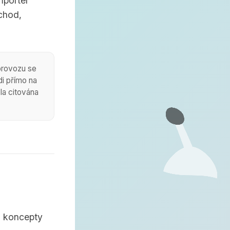
mporter
chod,
provozu se
di přímo na
la citována
i koncepty