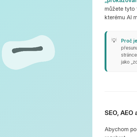
„prokazován
můžete tyto 
kterému AI mo
Proč j
přesunu
stránce
jako „z
SEO, AEO a
Abychom poch