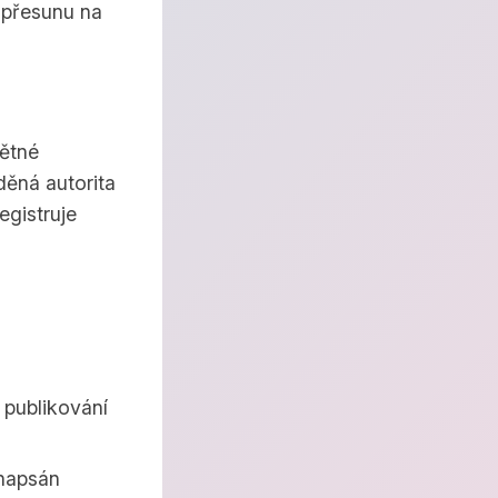
 přesunu na
pětné
děná autorita
egistruje
 publikování
 napsán