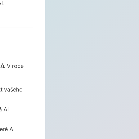
I.
ů. V roce
xt vašeho
á AI
eré AI