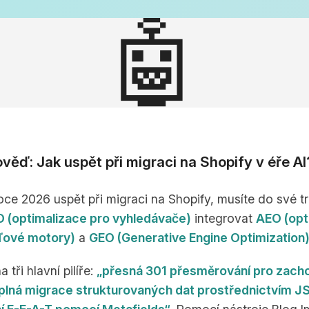
🤖
věď: Jak uspět při migraci na Shopify v éře AI
oce 2026 uspět při migraci na Shopify, musíte do své tr
 (optimalizace pro vyhledávače)
integrovat
AEO (opt
ďové motory)
a
GEO (Generative Engine Optimization
 tři hlavní pilíře:
„přesná 301 přesměrování pro zach
plná migrace strukturovaných dat prostřednictvím 