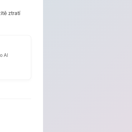
tě ztratí
o AI