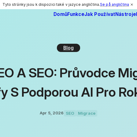
Tyto stránky jsou k dispozici také v jazyce angličtina.
Se på angličtina
Domů
Funkce
Jak Používat
Nástroje
Blog
EO A SEO: Průvodce Mig
y S Podporou AI Pro R
Apr 5, 2026
SEO
Migrace