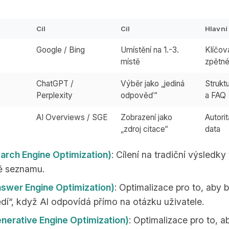
Cíl
Cíl
Hlavní 
Google / Bing
Umístění na 1.-3.
Klíčov
místě
zpětn
ChatGPT /
Výběr jako „jediná
Strukt
Perplexity
odpověď“
a FAQ
AI Overviews / SGE
Zobrazení jako
Autori
„zdroj citace“
data
arch Engine Optimization)
: Cílení na tradiční výsledk
ě seznamu.
swer Engine Optimization)
: Optimalizace pro to, aby b
í“, když AI odpovídá přímo na otázku uživatele.
nerative Engine Optimization)
: Optimalizace pro to, a