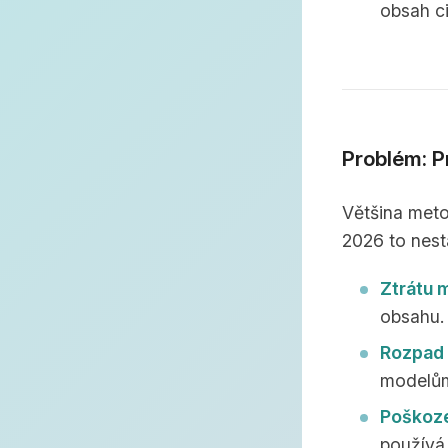
obsah ci
Problém: P
Většina meto
2026 to nest
Ztrátu 
obsahu.
Rozpad 
modelům 
Poškoze
používá