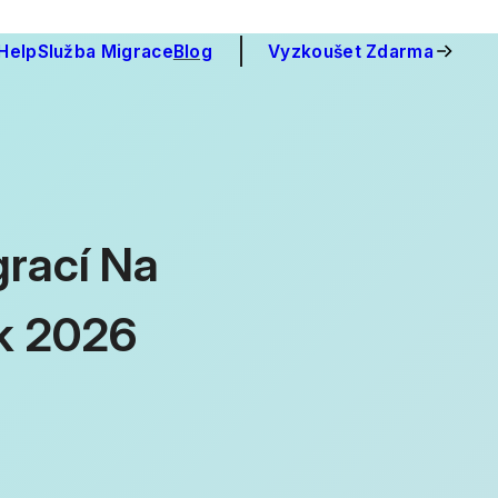
Help
Služba Migrace
Blog
Vyzkoušet Zdarma
rací Na
ok 2026