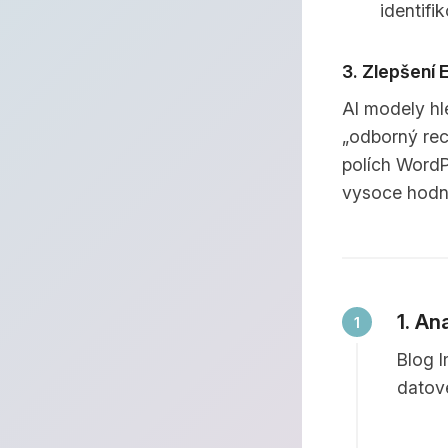
identifi
3. Zlepšení 
AI modely hl
„odborný rec
polích WordP
vysoce hodn
1. An
Blog I
datové