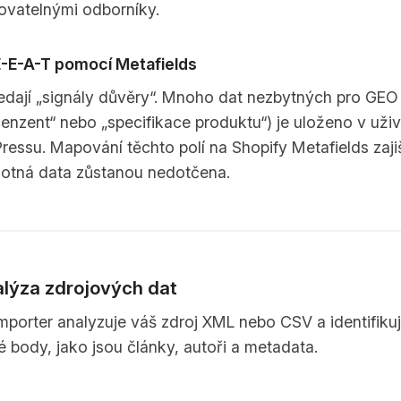
kovatelnými odborníky.
E-E-A-T pomocí Metafields
edají „signály důvěry“. Mnoho dat nezbytných pro GEO
enzent“ nebo „specifikace produktu“) je uloženo v uži
ressu. Mapování těchto polí na Shopify Metafields zajiš
otná data zůstanou nedotčena.
alýza zdrojových dat
mporter analyzuje váš zdroj XML nebo CSV a identifikuj
 body, jako jsou články, autoři a metadata.