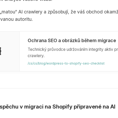
 „matou“ AI crawlery a způsobují, že váš obchod okamži
vanou autoritu.
Ochrana SEO a obrázků během migrace
️
Technický průvodce udržováním integrity aktiv pr
crawlery.
/cs/cs/blog/wordpress-to-shopify-seo-checklist
úspěchu v migraci na Shopify připravené na AI