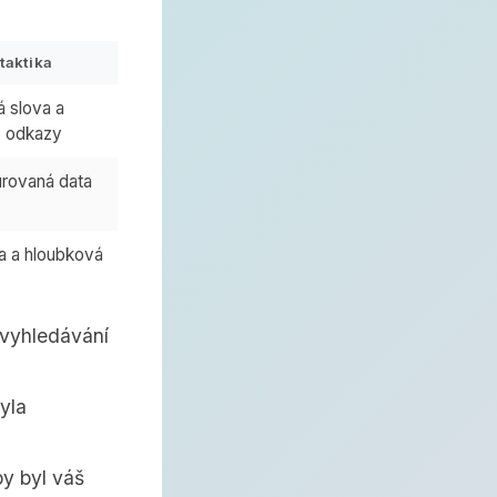
taktika
á slova a
é odkazy
urovaná data
ta a hloubková
y vyhledávání
yla
by byl váš