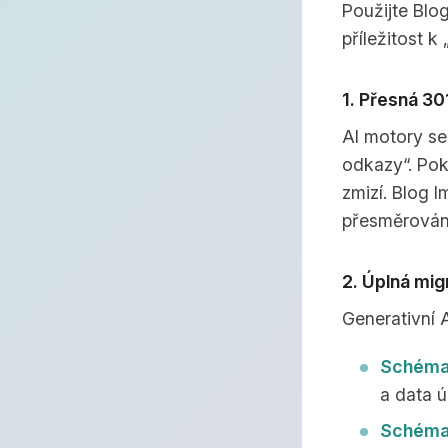
Použijte Blo
příležitost k 
1. Přesná 30
AI motory se 
odkazy“. Pok
zmizí. Blog I
přesměrování
2. Úplná mi
Generativní 
Schéma 
a data ú
Schéma 