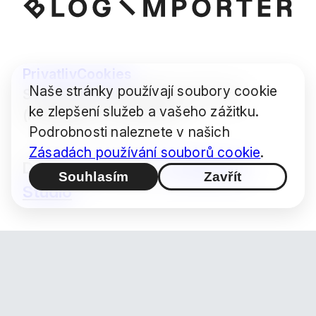
Privatliv
Cookies
Naše stránky používají soubory cookie
Some images © Audrius Urbonas
ke zlepšení služeb a vašeho zážitku.
(modified) — CC BY 4.0
Podrobnosti naleznete v našich
Zásadách používání souborů cookie
.
Design / produkce:
Hashimoto
Souhlasím
Zavřít
Studio