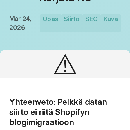
Mar 24,
Opas
Siirto
SEO
Kuva
2026
⚠️
Yhteenveto: Pelkkä datan
siirto ei riitä Shopifyn
blogimigraatioon