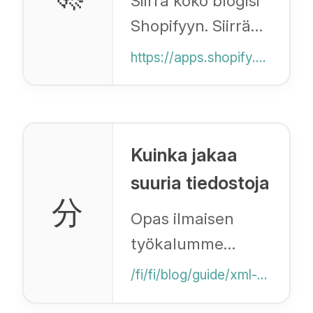
Siirrä koko blogisi
Shopifyyn. Siirrä
kuvat ja SEO
https://apps.shopify.com/blog-importer
automaattisesti
alustoilta, kuten
WordPress. Aloita
ilmaiseksi.
Kuinka jakaa
suuria tiedostoja
分
Opas ilmaisen
työkalumme
käyttöön XML- tai
/fi/fi/blog/guide/xml-csv-splitter
CSV-tiedostojen