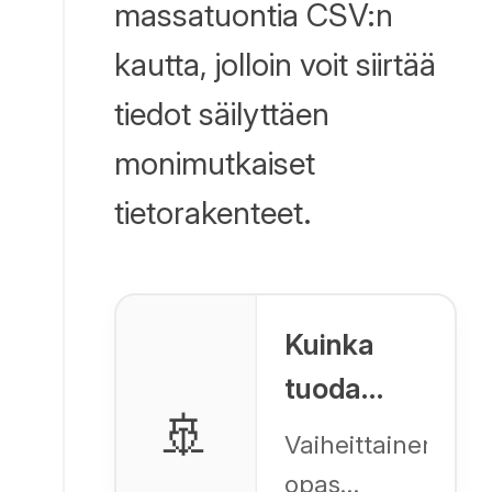
massatuontia CSV:n
kautta, jolloin voit siirtää
tiedot säilyttäen
monimutkaiset
tietorakenteet.
Kuinka
tuoda
🚢
mukautettuja
Vaiheittainen
kenttiä
opas