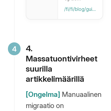
laajennetun
/fi/fi/blog/guide/wp-metafields-import
tiedon,
kuten
WordPressin
mukautettujen
4.
kenttien,
Massatuontivirheet
tuomiseen.
suurilla
artikkelimäärillä
[Ongelma]
Manuaalinen
migraatio on