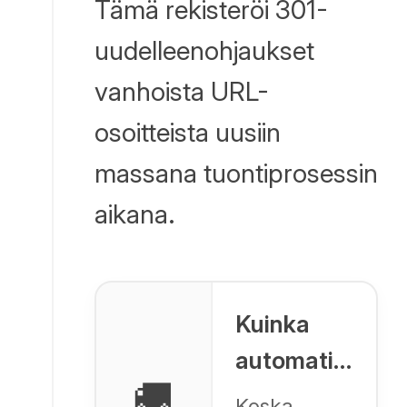
Tämä rekisteröi 301-
uudelleenohjaukset
vanhoista URL-
osoitteista uusiin
massana tuontiprosessin
aikana.
Kuinka
automatisoida
🚚
SEO-
Koska