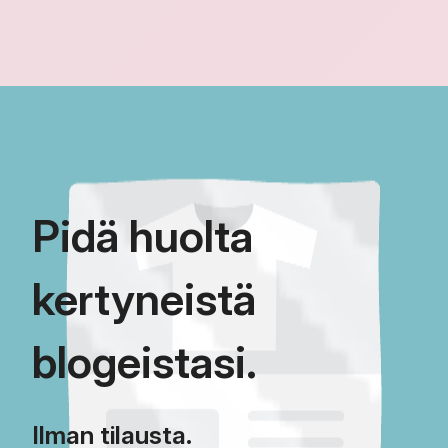
taulukkolaskentaohjelm
ennen tuontia.
Pidä huolta
kertyneistä
blogeistasi.
Ilman tilausta.