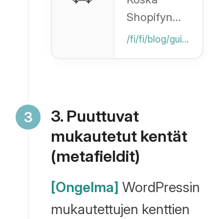
uudelleenohjau
Shopifyn
oletusominaisuud
/fi/fi/blog/guide/seo-parameter
eivät tue
parametri-
URL-
osoitteita,
3. Puuttuvat
tässä on
mukautetut kentät
vaihtoehtoinen
(metafieldit)
tapa
asettaa
[Ongelma]
WordPressin
uudelleenohjauks
mukautettujen kenttien