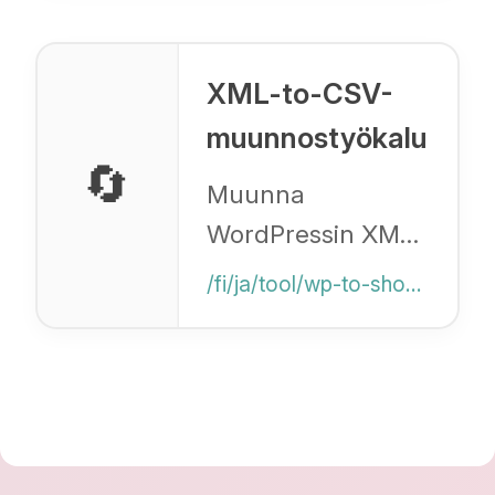
turvalliseen
jakamiseen, kun
tiedostokokorajoitukset
XML-to-CSV-
tulevat vastaan.
muunnostyökalu
🔄
Muunna
WordPressin XML
Shopify-
/fi/ja/tool/wp-to-shopify
muotoiseksi
CSV:ksi.
Täydellinen niille,
jotka haluavat
muokata tietoja