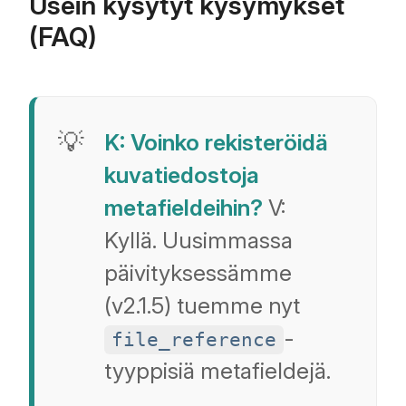
Usein kysytyt kysymykset
(FAQ)
K: Voinko rekisteröidä
kuvatiedostoja
metafieldeihin?
V:
Kyllä. Uusimmassa
päivityksessämme
(v2.1.5) tuemme nyt
-
file_reference
tyyppisiä metafieldejä.