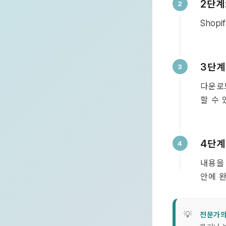
단계
2
Shopi
단계
3
다운로
할 수 
단계
4
내용을
안에 
전문가의