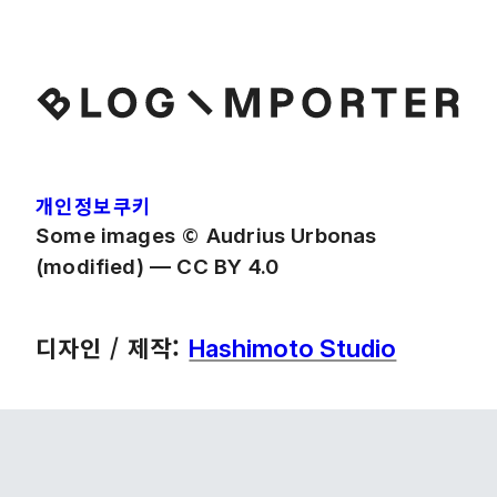
개인정보
쿠키
©
Some images
Audrius Urbonas
(modified) — CC BY 4.0
디자인 / 제작:
Hashimoto Studio