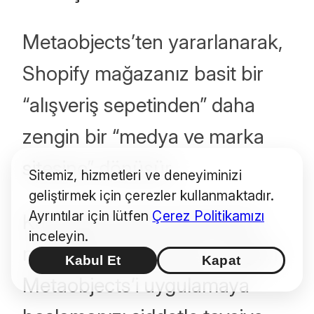
Metaobjects’ten yararlanarak,
Shopify mağazanız basit bir
“alışveriş sepetinden” daha
zengin bir “medya ve marka
sitesine” dönüşür.
Sitemiz, hizmetleri ve deneyiminizi
geliştirmek için çerezler kullanmaktadır.
Ayrıntılar için lütfen
Çerez Politikamızı
Karmaşık içerik yönetimiyle
inceleyin.
mücadele ediyorsanız, bugün
Kabul Et
Kapat
Metaobjects’i uygulamaya