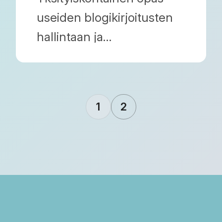
useiden blogikirjoitusten
hallintaan ja
muokkaamiseen
taulukkolaskentaohjelmassa
sekä niiden massatuontiin
1
2
ilman Shopify-
ylläpitonäkymän käyttöä.
Lue, miten optimoit
kauppasi toimintaa Blog
Importerin avulla.