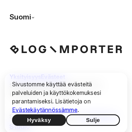
Suomi
Yksityisyys
Evästeet
Sivustomme käyttää evästeitä
Some images © Audrius Urbonas
palveluiden ja käyttökokemuksesi
(modified) — CC BY 4.0
parantamiseksi. Lisätietoja on
Evästekäytännössämme
.
Suunnittelu / Tuotanto:
Hashimoto
Hyväksy
Sulje
Studio