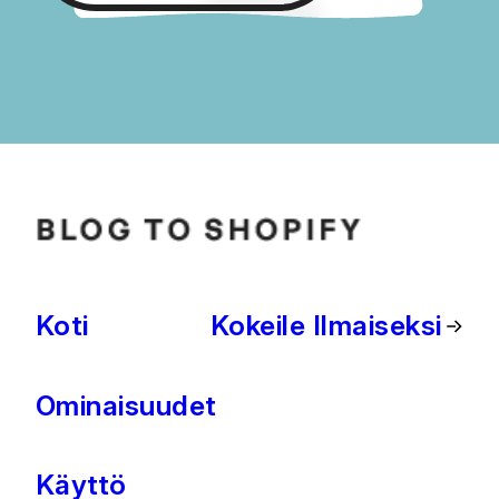
Koti
Kokeile Ilmaiseksi
Ominaisuudet
Käyttö