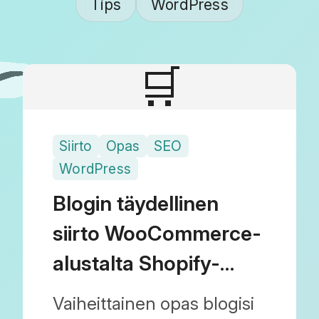
Tips
WordPress
🛒
Siirto
Opas
SEO
WordPress
Blogin täydellinen
siirto WooCommerce-
alustalta Shopify-
alustalle: Näin suojaat
Vaiheittainen opas blogisi