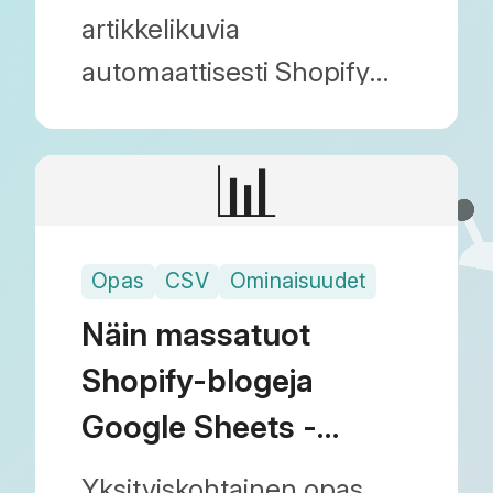
WordPressistä
artikkelikuvia
automaattisesti Shopify
CDN:ään ja korvata URL-
osoitteet siirrettäessä
📊
ulkopuolisilta sivustoilta,
kuten WordPressistä.
Opas
CSV
Ominaisuudet
Lopullinen kuvien siirto-
opas Blog Importerilla.
Näin massatuot
Shopify-blogeja
Google Sheets -
taulukoista
Yksityiskohtainen opas