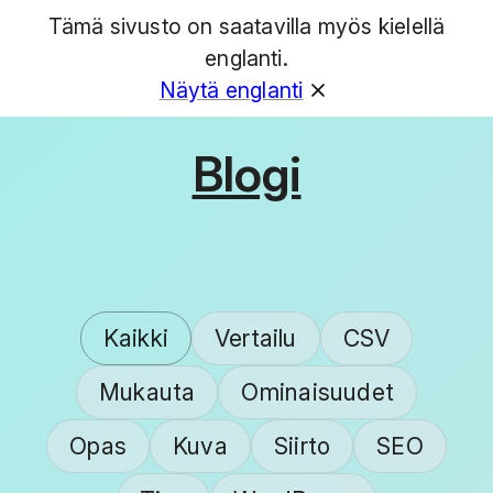
Tämä sivusto on saatavilla myös kielellä
GET
englanti.
Näytä englanti
Blogi
Kaikki
Vertailu
CSV
Mukauta
Ominaisuudet
Opas
Kuva
Siirto
SEO