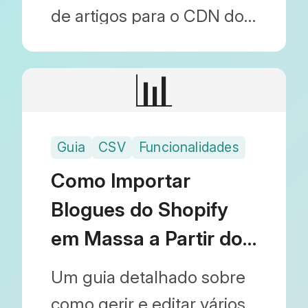
WordPress
de artigos para o CDN do
Shopify e substituir URLs
ao migrar de sites
📊
externos como o
WordPress. O guia
Guia
CSV
Funcionalidades
definitivo de migração de
imagens usando o Blog
Como Importar
Importer.
Blogues do Shopify
em Massa a Partir do
Google Sheets
Um guia detalhado sobre
como gerir e editar vários