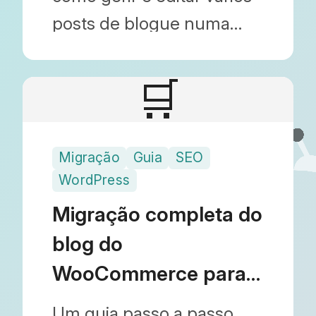
posts de blogue numa
folha de cálculo e
importá-los em massa
🛒
sem usar o admin do
Shopify. Aprenda como
Migração
Guia
SEO
otimizar as operações da
WordPress
sua loja usando o Blog
Migração completa do
Importer.
blog do
WooCommerce para o
Shopify: como
Um guia passo a passo