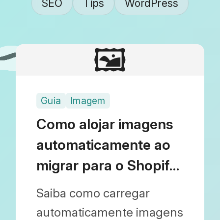
SEO
Tips
WordPress
🖼️
Guia
Imagem
Como alojar imagens
automaticamente ao
migrar para o Shopify
| Simplifique a sua
Saiba como carregar
mudança do
automaticamente imagens