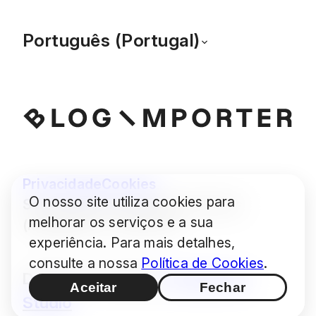
Português (Portugal)
Privacidade
Cookies
O nosso site utiliza cookies para
Some images © Audrius Urbonas
melhorar os serviços e a sua
(modified) — CC BY 4.0
experiência. Para mais detalhes,
consulte a nossa
Política de Cookies
.
Design / Produção:
Hashimoto
Aceitar
Fechar
Studio