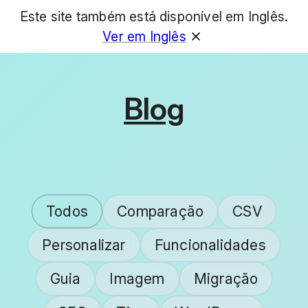
Este site também está disponível em Inglês.
GET
Ver em Inglês
Blog
Todos
Comparação
CSV
Personalizar
Funcionalidades
Guia
Imagem
Migração