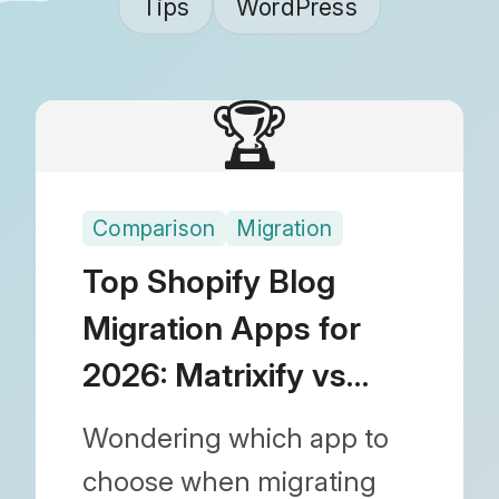
Tips
WordPress
🏆
Comparison
Migration
Top Shopify Blog
Migration Apps for
2026: Matrixify vs
Blogfeeder vs Blog
Wondering which app to
Importer
choose when migrating