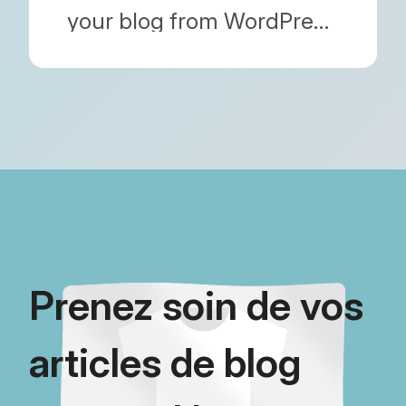
your blog from WordPress
or other platforms to
Shopify? We
comprehensively compare
Blog Importer, Matrixify,
and Blogfeeder based on
pricing, features, and SEO
readiness.
Prenez soin de vos
articles de blog