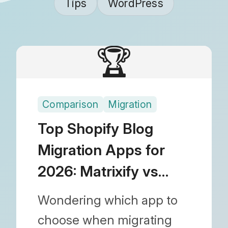
Tips
WordPress
🏆
Comparison
Migration
Top Shopify Blog
Migration Apps for
2026: Matrixify vs
Blogfeeder vs Blog
Wondering which app to
Importer
choose when migrating