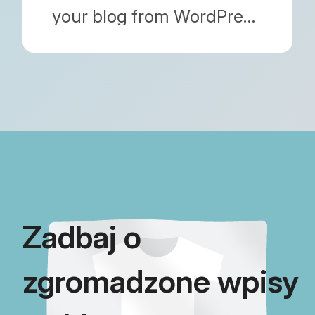
your blog from WordPress
or other platforms to
Shopify? We
comprehensively compare
Blog Importer, Matrixify,
and Blogfeeder based on
pricing, features, and SEO
readiness.
Zadbaj o
zgromadzone wpisy