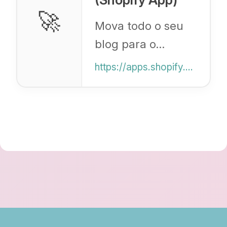
🚀
Mova todo o seu
blog para o
Shopify
https://apps.shopify.com/blog-importer
perfeitamente.
Automatiza
transferências de
imagens e
redirecionamentos
de SEO de
plataformas como
o WordPress.
Comece