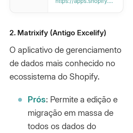
https://apps.shopify.com/blog-importer
perfeitamente.
Automatiza
transferências de
2. Matrixify (Antigo Excelify)
imagens e
O aplicativo de gerenciamento
redirecionamentos
de dados mais conhecido no
de SEO de
plataformas como
ecossistema do Shopify.
o WordPress.
Comece
Prós
: Permite a edição e
gratuitamente.
migração em massa de
todos os dados do