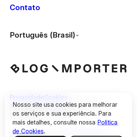
Contato
Português (Brasil)
Privacidade
Cookies
Nosso site usa cookies para melhorar
Some images © Audrius Urbonas
os serviços e sua experiência. Para
(modified) — CC BY 4.0
mais detalhes, consulte nossa
Política
de Cookies
.