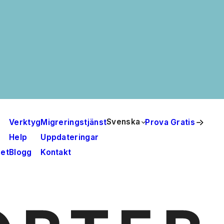
Svenska
Verktyg
Migreringstjänst
Prova Gratis
Help
Uppdateringar
det
Blogg
Kontakt