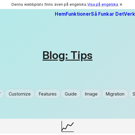
Denna webbplats finns även på engelska.
Visa på engelska
Hem
Funktioner
Så Funkar Det
Verk
Blog: Tips
V
Customize
Features
Guide
Image
Migration
📈