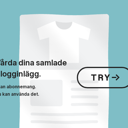
årda dina samlade
logginlägg.
tan abonnemang.
u kan använda det.