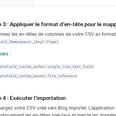
forme de colonnes.
 3 : Appliquer le format d’en-tête pour le ma
mez les en-têtes de colonnes de votre CSV au format 
ield_[Namespace]_[Key]:[Type]
les :
metafield_custom_author:single_line_text_field
metafield_custom_banner:file_reference
 4 : Exécuter l’importation
argez votre CSV créé vers Blog Importer. L’application
tiquement les en-têtes spéciaux et injecte les donnée