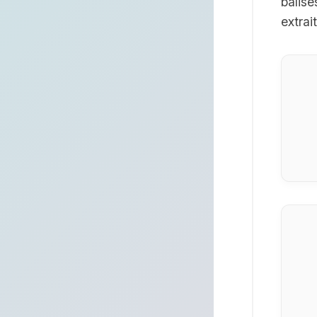
balis
extrai