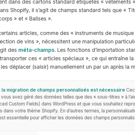
trent dans des cartons standard étiquetés « vêtements 
Dans Shopify, il s’agit de champs standard tels que « Tit
orps » et « Balises ».
ertains articles, comme des « instruments de musique
ection de vins », nécessitent une manipulation particul
’agit des
méta-champs
. Les fonctions d’importation st
ransporter ces « articles spéciaux », ce qui entraîne la
les déplacer (saisir) manuellement un par un après la m
 la migration de champs personnalisés est nécessaire
Ceci
 vous avez géré des données telles que des « sous-titres » à l’a
ced Custom Fields) dans WordPress et que vous souhaitez repro
 dans votre thème Shopify. En d’autres termes, la personnalisat
st essentielle pour afficher les données des champs personnalis