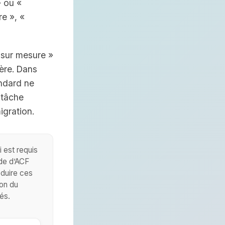
» ou «
re », «
 sur mesure »
ière. Dans
andard ne
 tâche
igration.
 est requis
ide d’ACF
duire ces
ion du
és.