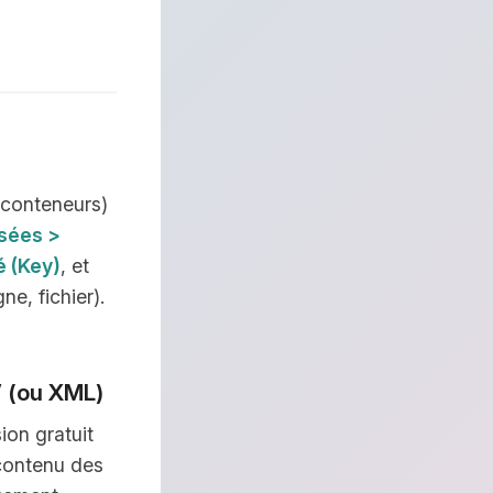
(conteneurs)
sées >
é (Key)
, et
ne, fichier).
V (ou XML)
ion gratuit
 contenu des