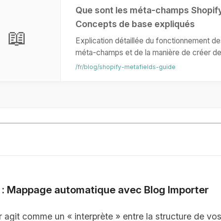
Que sont les méta-champs Shopify
Concepts de base expliqués
📖
Explication détaillée du fonctionnement de
méta-champs et de la manière de créer d
blogs riches en étendant les fonctionnalité
/fr/blog/shopify-metafields-guide
standard de Shopify.
n : Mappage automatique avec Blog Importer
r agit comme un « interprète » entre la structure de v