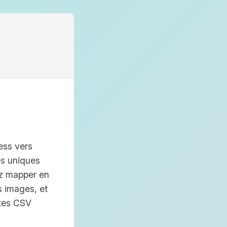
ess vers
es uniques
z mapper en
s images, et
tes CSV