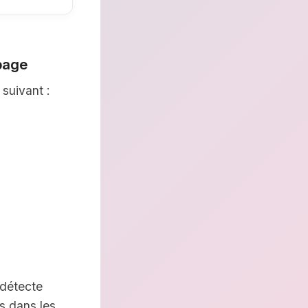
ppage
suivant :
 détecte
s dans les