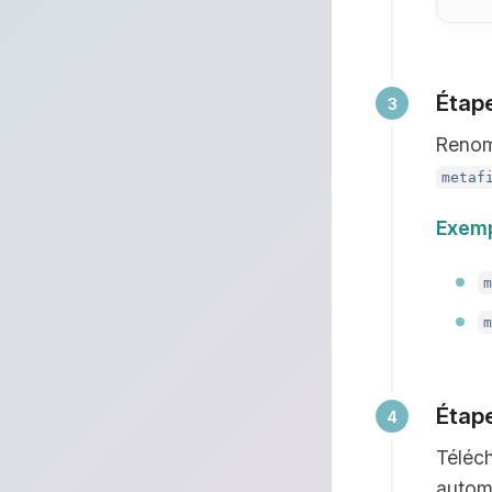
Étape
Renom
metaf
Exemp
Étape
Téléch
automa