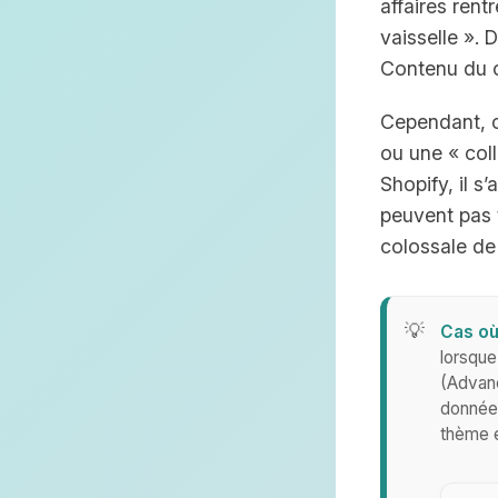
affaires ren
vaisselle ». 
Contenu du c
Cependant, c
ou une « coll
Shopify, il s
peuvent pas t
colossale de 
Cas où
lorsque
(Advan
données
thème e