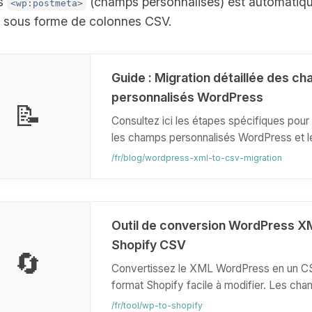
es
(champs personnalisés) est automatiq
<wp:postmeta>
t sous forme de colonnes CSV.
Guide : Migration détaillée des c
personnalisés WordPress
📝
Consultez ici les étapes spécifiques pour 
les champs personnalisés WordPress et l
convertir en données CSV prêtes pour Sh
/fr/blog/wordpress-xml-to-csv-migration
Outil de conversion WordPress X
Shopify CSV
🔄
Convertissez le XML WordPress en un C
format Shopify facile à modifier. Les ch
personnalisés sont automatiquement extr
/fr/tool/wp-to-shopify