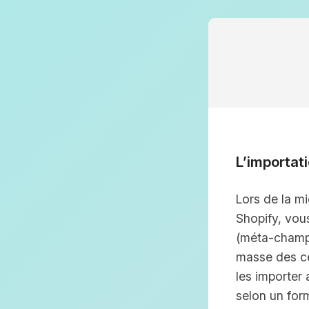
L’importat
Lors de la m
Shopify, vou
(méta-champs
masse des ce
les importe
selon un for