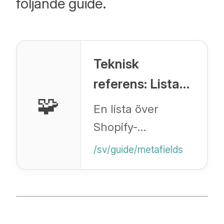
följande guide.
Teknisk
referens: Lista
🧩
över
En lista över
metafälttyper
Shopify-
som stöds
metafälttyper som
/sv/guide/metafields
stöds av Blog
Importer och
deras CSV-
specifikationsformat.