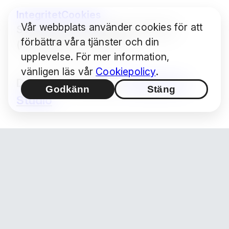
Integritet
Cookies
Vår webbplats använder cookies för att
Some images © Audrius Urbonas
förbättra våra tjänster och din
(modified) — CC BY 4.0
upplevelse. För mer information,
vänligen läs vår
Cookiepolicy
.
Design / Produktion:
Hashimoto
Godkänn
Stäng
Studio