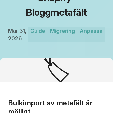
Bloggmetafält
Mar 31,
Guide
Migrering
Anpassa
2026
🏷️
Bulkimport av metafält är
möjligt