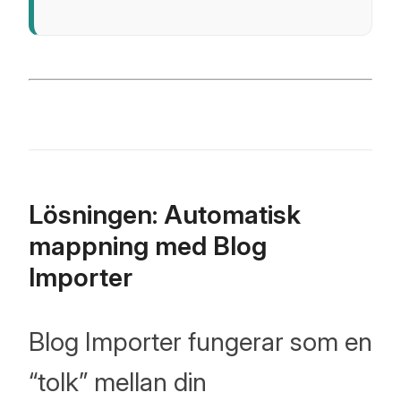
och
hur du
skapar
rika
bloggar
genom
att
Lösningen: Automatisk
utöka
mappning med Blog
Shopifys
Importer
standardfunktion
Blog Importer fungerar som en
“tolk” mellan din