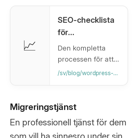
SEO-checklista
för
📈
bloggmigration
Den kompletta
från WordPress
processen för att
till Shopify
säkert flytta din
/sv/blog/wordpress-to-shopify-seo-checklist
blogg med
bibehållna bilder,
SEO och URL-
Migreringstjänst
omdirigeringar.
En professionell tjänst för dem
som vill ha sinnesro under sin