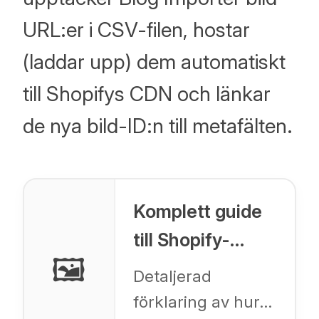
URL:er i CSV-filen, hostar
(laddar upp) dem automatiskt
till Shopifys CDN och länkar
de nya bild-ID:n till metafälten.
Komplett guide
till Shopify-
🖼️
bildhosting
Detaljerad
förklaring av hur