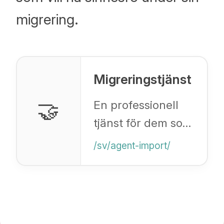
migrering.
Migreringstjänst
🤝
En professionell
tjänst för dem som
vill överlåta sin
/sv/agent-import/
migrering till
experterna.