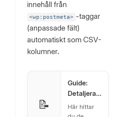
innehåll från
-taggar
<wp:postmeta>
(anpassade fält)
automatiskt som CSV-
kolumner.
Guide:
Detaljerad
📝
WordPress
Här hittar
anpassad
du de