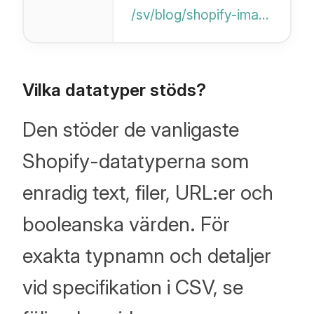
bilder i artiklar
/sv/blog/shopify-image-hosting
sparas
automatiskt på
Shopify under
Vilka datatyper stöds?
migrering och hur
Den stöder de vanligaste
länkar skrivs om.
Shopify-datatyperna som
enradig text, filer, URL:er och
booleanska värden. För
exakta typnamn och detaljer
vid specifikation i CSV, se