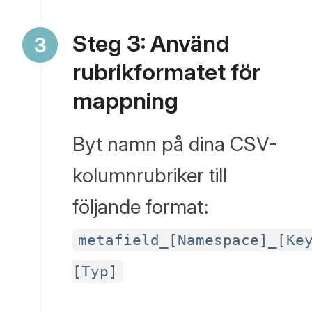
formaterad
CSV.
Steg 3: Använd
Anpassade
rubrikformatet för
fält
mappning
extraheras
automatiskt
Byt namn på dina CSV-
som
kolumnrubriker till
kolumner.
följande format:
metafield_[Namespace]_[Ke
[Typ]