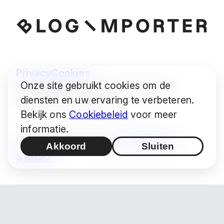
Privacy
Cookies
Onze site gebruikt cookies om de
Some images © Audrius Urbonas
diensten en uw ervaring te verbeteren.
(modified) — CC BY 4.0
Bekijk ons
Cookiebeleid
voor meer
informatie.
Design / Productie:
Hashimoto
Akkoord
Sluiten
Studio