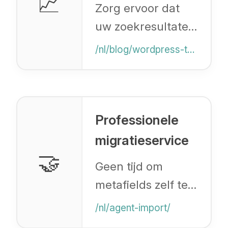
📈
Checklist
Zorg ervoor dat
uw zoekresultaten
intact blijven met
/nl/blog/wordpress-to-shopify-seo-checklist
deze uitgebreide
SEO-migratiegids.
Professionele
migratieservice
🤝
Geen tijd om
metafields zelf te
mappen? Laat
/nl/agent-import/
onze experts de