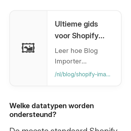
Ultieme gids
voor Shopify
🖼️
afbeelding-
Leer hoe Blog
hosting
Importer
automatische
/nl/blog/shopify-image-hosting
afbeeldingvervanging
en hosting
afhandelt tijdens
Welke datatypen worden
de migratie.
ondersteund?
De meeste standaard Shopify