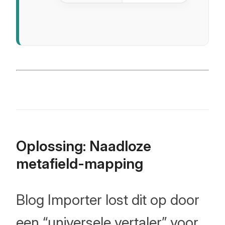
begrijpen
hoe
metafields
werken
en hoe
ze de
standaard
blogfunctionalite
Oplossing: Naadloze
van
metafield-mapping
Shopify
uitbreiden.
Blog Importer lost dit op door
een “universele vertaler” voor