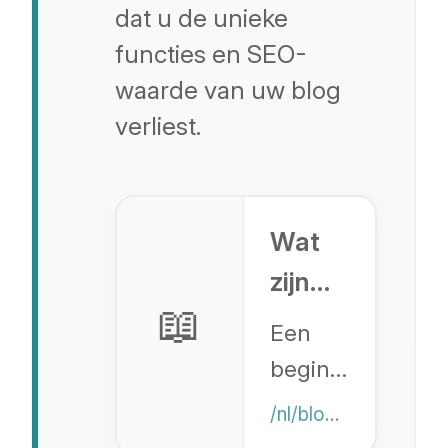
dat u de unieke
functies en SEO-
waarde van uw blog
verliest.
Wat
zijn
📖
Shopify
Een
Metafields?
beginnersvriende
gids
/nl/blog/shopify-metafields-guide
om te