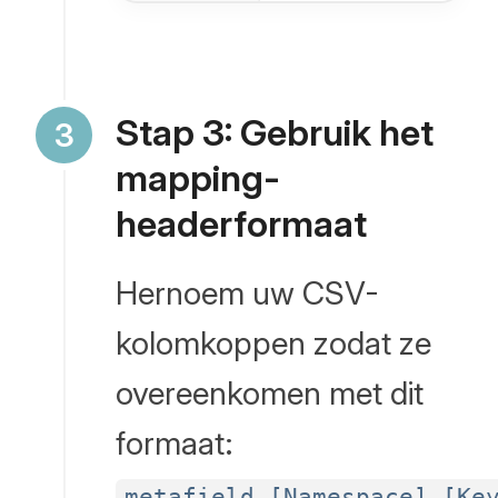
bewerkbaar
CSV-
formaat.
Stap 3: Gebruik het
Aangepaste
mapping-
velden
headerformaat
worden
automatisch
Hernoem uw CSV-
geëxtraheerd
kolomkoppen zodat ze
als
kolommen.
overeenkomen met dit
formaat:
metafield_[Namespace]_[Ke