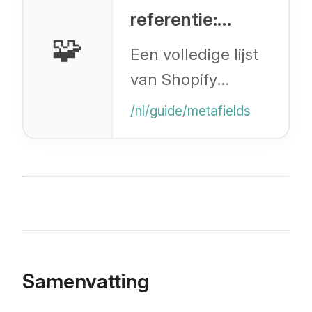
referentie:
🧩
Ondersteunde
Een volledige lijst
metafield-typen
van Shopify
metafield
/nl/guide/metafields
datatypen en de
specifieke namen
die worden
gebruikt voor
CSV-mapping.
Samenvatting