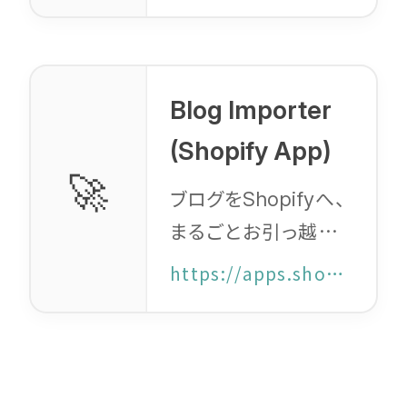
へ変換する無料ツー
ル。 インポート前にタ
イトル、本文、タグを
編集することが可能
Blog Importer
になります。
(Shopify App)
🚀
ブログを
へ、
Shopify
まるごとお引っ越し。
などから
WordPress
https://apps.shopify.com/blog-importer
画像も
も自動
SEO
で。 無料ではじめら
れます。