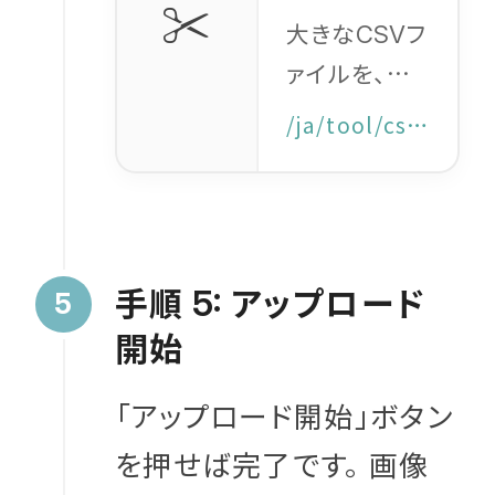
✂️
ール
大きな
フ
CSV
ァイルを、イ
ンポートに適
/ja/tool/csv-splitter
したサイズに
自動分割しま
す。 ヘッダー
行も自動で保
手順
アップロード
5:
持されるた
開始
め、安全に分
割可能です。
「アップロード開始」ボタン
を押せば完了です。 画像