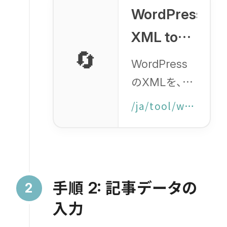
WordPress
XML to
🔄
Shopify
WordPress
変換
の
を、編
CSV
XML
集しやすい
ツール
/ja/tool/wp-to-shopify
形式
Shopify
の
へ変
CSV
換する無料ツ
ール。 インポ
手順
記事データの
2:
ート前にタイ
入力
トル、本文、タ
グを編集する