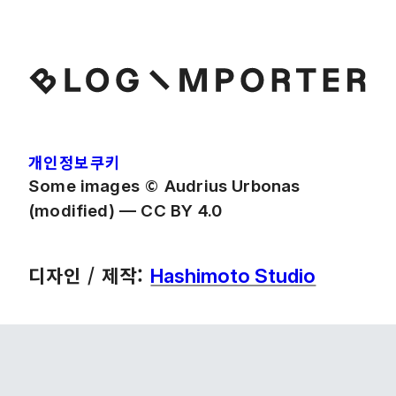
개인정보
쿠키
©
Some images
Audrius Urbonas
(modified) — CC BY 4.0
디자인 / 제작:
Hashimoto Studio