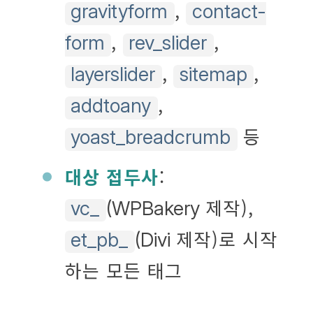
,
gravityform
contact-
,
,
form
rev_slider
,
,
layerslider
sitemap
,
addtoany
등
yoast_breadcrumb
대상 접두사
:
제작),
vc_
(WPBakery
제작)로 시작
et_pb_
(Divi
하는 모든 태그