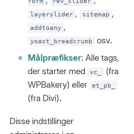
form
rev_slider
,
,
layerslider
sitemap
,
addtoany
osv.
yoast_breadcrumb
Målpræfikser
: Alle tags,
der starter med
(fra
vc_
WPBakery) eller
et_pb_
(fra Divi).
Disse indstillinger