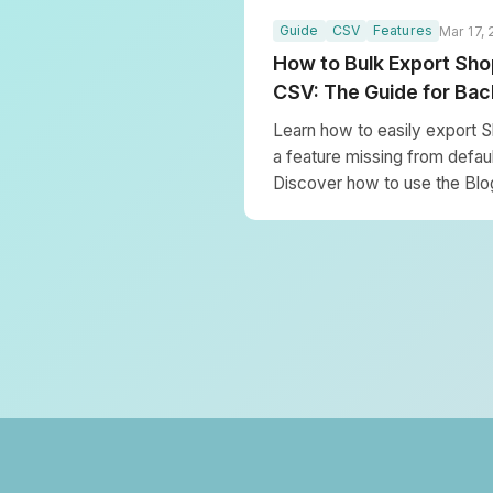
Guide
CSV
Features
Mar 17,
How to Bulk Export Shop
CSV: The Guide for Bac
Learn how to easily export S
a feature missing from defaul
Discover how to use the Blog
download articles for spread
backups.