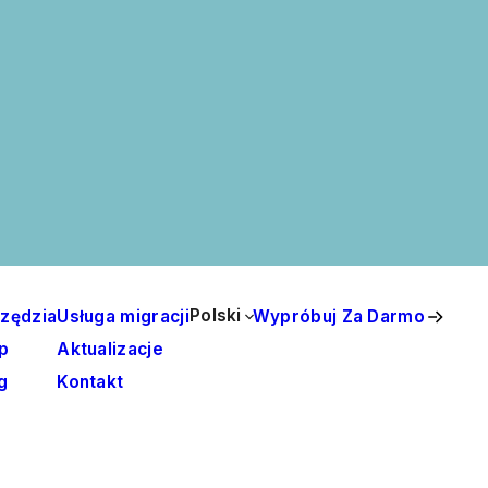
Polski
zędzia
Usługa migracji
Wypróbuj Za Darmo
p
Aktualizacje
g
Kontakt