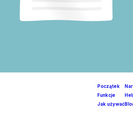
Początek
Nar
Funkcje
Hel
Jak używać
Blo