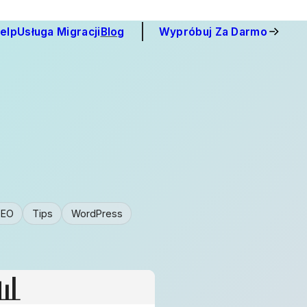
elp
Usługa Migracji
Blog
Wypróbuj Za Darmo
SEO
Tips
WordPress
📊