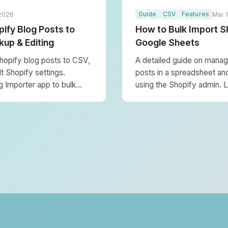
Guide
CSV
Features
 2026
Mar 
ify Blog Posts to
How to Bulk Import S
kup & Editing
Google Sheets
hopify blog posts to CSV,
A detailed guide on managi
t Shopify settings.
posts in a spreadsheet an
 Importer app to bulk
using the Shopify admin. 
sheet editing and
store operations using Blo