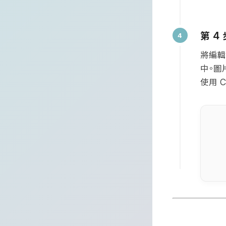
第
4
將編輯
中。圖
使用
C