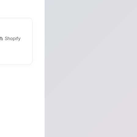
為
Shopify