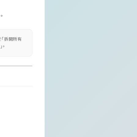
」。
於「拆開所有
」。