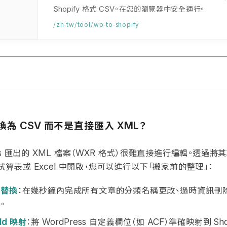

格式
。在您的瀏覽器中安全運行。
Shopify
CSV
/zh-tw/tool/wp-to-shopify
換為
而不是直接匯入
？
CSV
XML
匯出的
檔案（
格式）很難直接進行編輯。透過將
s
XML
WXR
試算表或
中開啟，您可以進行以下「搬家前的整理」：
Excel
容替換
：在幾秒鐘內完成所有文章的分類名稱更改、過時資訊刪
。
映射
：將
自定義欄位（如
）準確映射到
ld
WordPress
ACF
Sho