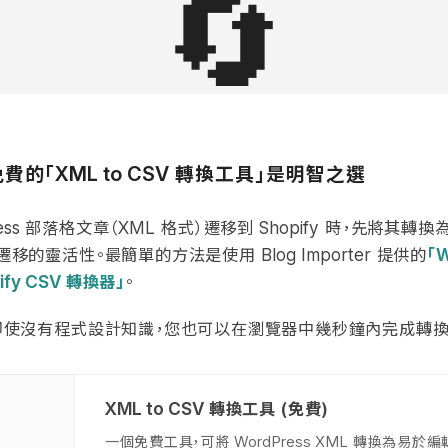
🔄
免費的「
轉換工具」是明智之選
XML to CSV
部落格文章（
格式）遷移到
時，先將其轉換
ess
XML
Shopify
遷移的靈活性。最簡單的方法是使用
提供的
「
Blog Importer
W
轉換器」
。
ify CSV
即使沒有程式設計知識，您也可以在瀏覽器中幾秒鐘內完成轉換
轉換工具 (免費)
XML to CSV
一個免費工具，可將
轉換為易於編
WordPress XML