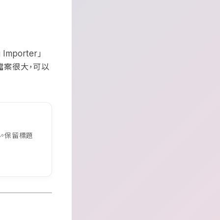
」
 Importer
檔案很大，可以
。保留標題