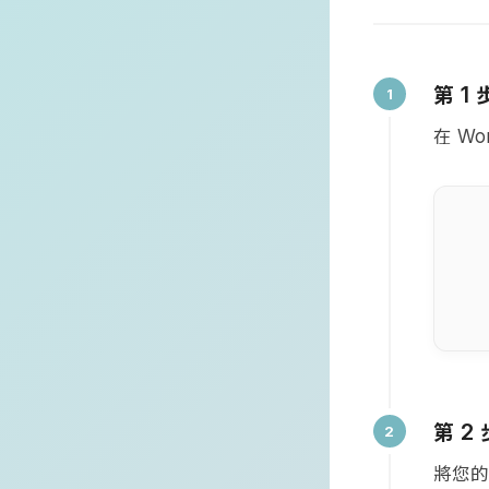
第
1
在
Wor
第
2
將您的