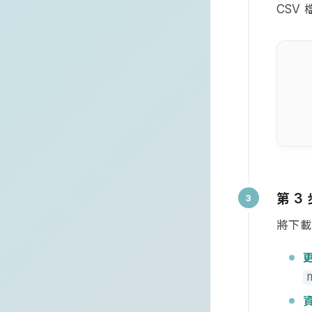
CSV
第
3
將下載