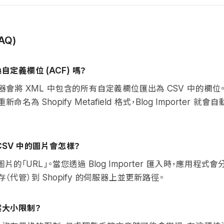
AQ)
換自定義欄位
嗎？
(ACF)
換器會將
中包含的所有自定義欄位匯出為
中的欄位
XML
CSV
重新命名為
格式，
就會自
Shopify Metafield
Blog Importer
中的圖片會怎樣？
CSV
圖片的「
」。當您透過
匯入時，應用程式會
URL
Blog Importer
存（代管）到
的伺服器上並更新路徑。
Shopify
案大小限制？