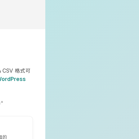
為
格式可
CSV
ordPress
。
輯的