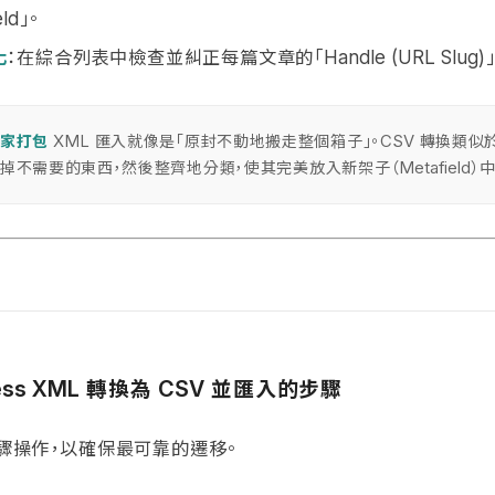
」。
eld
化
：在綜合列表中檢查並糾正每篇文章的「
Handle (URL Slug)
搬家打包
匯入就像是「原封不動地搬走整個箱子」。
轉換類似
XML
CSV
丟掉不需要的東西，然後整齊地分類，使其完美放入新架子（
）中
Metafield
轉換為
並匯入的步驟
ess XML
CSV
驟操作，以確保最可靠的遷移。